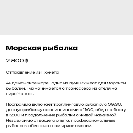
Морская рыбалка
2 800
฿
Отправление из Пхукета
Андаманское море - одно из лучших мест для морской
рыбалки. Тур начинается с трансфера из отеля на
пирс Чалонг.
Программа включает троллинговую рыбалку с 09:30,
донную рыбалку со спиннингами с 11:00, обед на борту
в 12:00 и продолжение рыбалки с живой наживкой.
Независимо от вашего опыта, профессиональные
рыболовы обеспечат вам яркие эмоции.