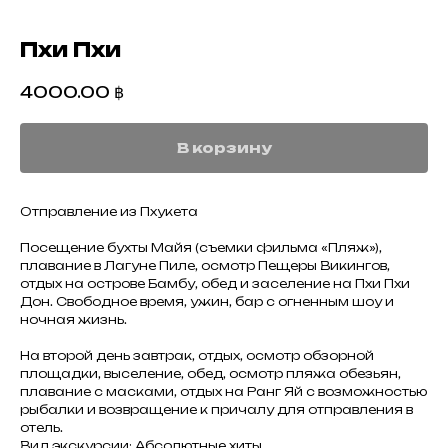
Пхи Пхи
4000.00
฿
В корзину
Отправление из Пхукета
Посещение бухты Майя (съемки фильма «Пляж»),
плавание в Лагуне Пиле, осмотр Пещеры Викингов,
отдых на острове Бамбу, обед и заселение на Пхи Пхи
Дон. Свободное время, ужин, бар с огненным шоу и
ночная жизнь.
На второй день завтрак, отдых, осмотр обзорной
площадки, выселение, обед, осмотр пляжа обезьян,
плавание с масками, отдых на Ранг Яй с возможностью
рыбалки и возвращение к причалу для отправления в
отель.
Вид экскурсии: Абсолютные хиты