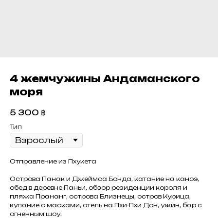
4 жемчужины Андаманского
моря
5 300
฿
Тип
Отправление из Пхукета
Острова Панак и Джеймса Бонда, катание на каноэ,
обед в деревне Паньи, обзор резиденции короля и
пляжа Прананг, острова Близнецы, остров Курица,
купание с масками, отель на Пхи-Пхи Дон, ужин, бар с
огненным шоу.