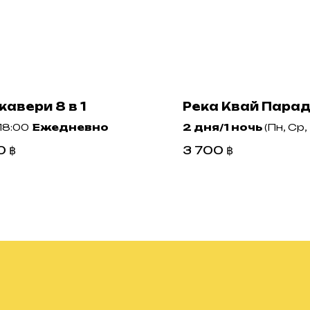
авери 8 в 1
Река Квай Пара
-18:00
Ежедневно
2 дня/1 ночь
(Пн, Ср,
0
฿
3 700
฿