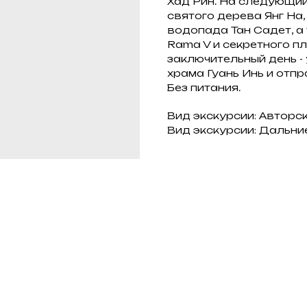
Хад Рин. На следующий
святого дерева Янг На,
водопада Тан Садет, а
Rama V и секретного пл
заключительный день -
храма Гуань Инь и отпр
Без питания.
Вид экскурсии: Авторс
Вид экскурсии: Дальни