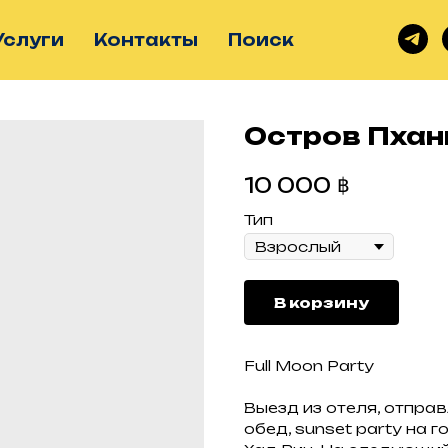
Услуги
Контакты
Поиск
Остров Пхан
฿
10 000
Тип
В корзину
Full Moon Party
Выезд из отеля, отправ
обед, sunset party на г