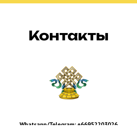
Контакты
Whatsapp/Telegram:
+66952203026
Email:
sdream.tour@gmail.com