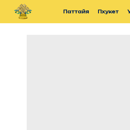
Паттайя
Пхукет