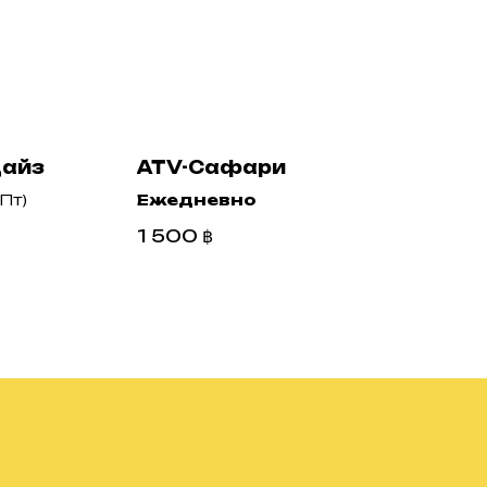
дайз
ATV-Сафари
 Пт)
Ежедневно
1 500
฿