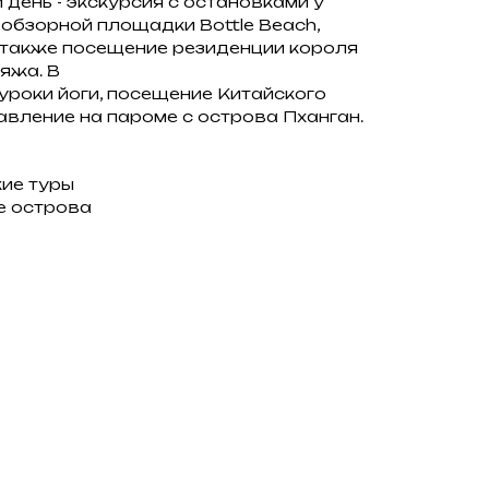
 день - экскурсия с остановками у
 обзорной площадки Bottle Beach,
 также посещение резиденции короля
яжа. В
 уроки йоги, посещение Китайского
авление на пароме с острова Пханган.
кие туры
е острова