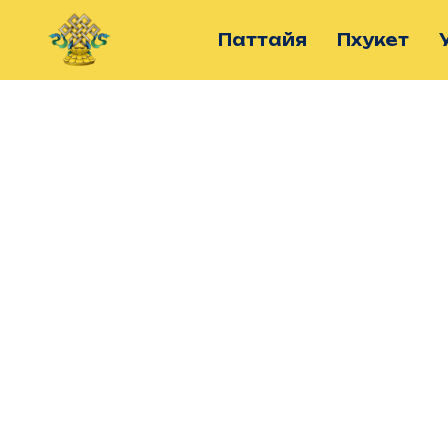
Паттайя
Пхукет