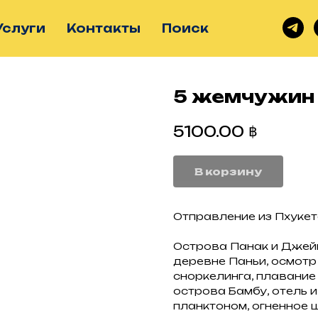
Услуги
Контакты
Поиск
5 жемчужин
฿
5100.00
В корзину
Отправление из Пхуке
Острова Панак и Джейм
деревне Паньи, осмотр
сноркелинга, плавание 
острова Бамбу, отель 
планктоном, огненное 