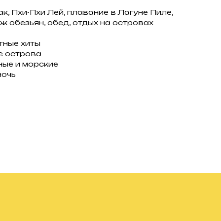
ак, Пхи-Пхи Лей, плавание в Лагуне Пиле,
ж обезьян, обед, отдых на островах
тные хиты
е острова
ные и морские
ночь