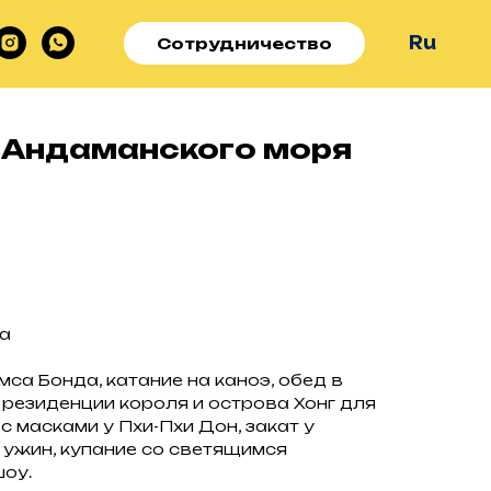
Ru
Сотрудничество
 Андаманского моря
та
са Бонда, катание на каноэ, обед в
 резиденции короля и острова Хонг для
с масками у Пхи-Пхи Дон, закат у
и ужин, купание со светящимся
шоу.