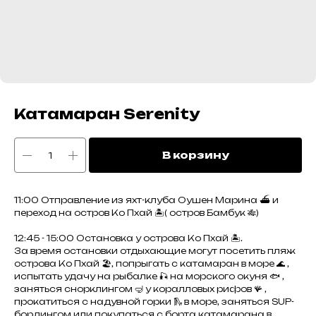
Катамаран Serenity
В корзину
11:00 Отправление из яхт-клуба Оушен Марина ⛴️ и
переход на остров Ко Пхай 🏝️( остров Бамбук 🎋)
12:45 - 15:00 Остановка у острова Ко Пхай 🏝️.
За время остановки отдыхающие могут посетить пляж
острова Ко Пхай 🏖️, попрыгать с катамаран в море 🌊 ,
испытать удачу на рыбалке 🎣 на морского окуня 🐟 ,
заняться снорклингом 🤿 у коралловых рифов 🪸 ,
прокатиться с надувной горки 🛝 в море, заняться SUP-
бордингом или покупаться с борта катамарана в