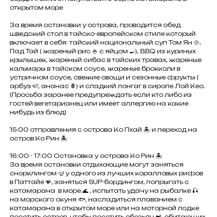
открытом море
За время остановки у острова, проводится обед
шведский стол в тайско-европейском стиле который
включает в себя: тайский национальный суп Том Ян 🍲,
Пад Тай ( жареный рис 🍚 с яйцом 🍳), BBQ из куриных
крылышек, жареный сибас в тайских травах, жареные
кальмары в тайском соусе, жареные брокколи в
устричном соусе, свежие овощи и сезонные фрукты (
арбуз 🍉, ананас 🍍) и сладкий лонгаг в сиропе Лой Кео.
(Просьба заранее предупреждать если кто либо из
гостей вегетарианец или имеет аллергию на какие
нибудь из блюд)
15:00 отправления с острова Ко Пхай 🏝️ и переход на
остров Ко Рин 🏝️
16:00 - 17:00 Остановка у острова Ко Рин 🏝️
За время остановки отдыхающие могут заняться
снорклингом 🤿 у одного из лучших коралловых рифов
в Паттайе 🪸, заняться SUP-бордингом, попрыгать с
катамарана в море 🌊 , испытать удачу на рыбалке 🎣
на морского окуня 🐟, насладиться плаванием с
катамарана в открытом море или на моторной лодке
посетить остров, чтобы посетить обезьян 🐒, обитающих