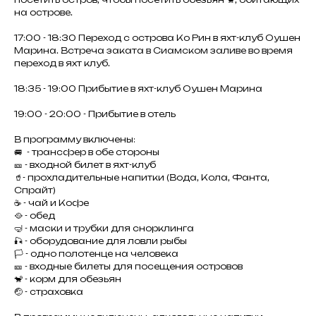
на острове.
17:00 - 18:30 Переход с острова Ко Рин в яхт-клуб Оушен
Марина. Встреча заката в Сиамском заливе во время
переход в яхт клуб.
18:35 - 19:00 Прибытие в яхт-клуб Оушен Марина
19:00 - 20:00 - Прибытие в отель
В программу включены:
🚐 - трансфер в обе стороны
🎫 - входной билет в яхт-клуб
🥤- прохладительные напитки (Вода, Кола, Фанта,
Спрайт)
☕️ - чай и Кофе
🥘 - обед
🤿 - маски и трубки для снорклинга
🎣 - оборудование для ловли рыбы
🏳️ - одно полотенце на человека
🎫 - входные билеты для посещения островов
🐒 - корм для обезьян
🤕 - страховка