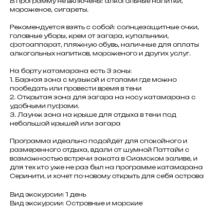
В программу не включены: алкогольные напитки,
мороженое, сигареты.
Рекомендуется взять с собой: солнцезащитные очки,
головные уборы, крем от загара, купальники,
фотоаппарат, пляжную обувь, наличные для оплаты
алкогольных напитков, мороженого и других услуг.
На борту катамарана есть 3 зоны:
1. Барная зона с музыкой и столами где можно
пообедать или провести время в тени
2. Открытая зона для загара на носу катамарана с
удобными пуфами.
3. Лаунж зона на крыше для отдыха в тени под
небольшой крышей или загара
Программа идеально подойдёт для спокойного и
размеренного отдыха, вдали от шумной Паттайи с
возможностью встречи заката в Сиамском заливе, и
для тех кто уже не раз был на программе катамарана
Серинити, и хочет по-новому открыть для себя острова
Вид экскурсии: 1 день
Вид экскурсии: Островные и морские