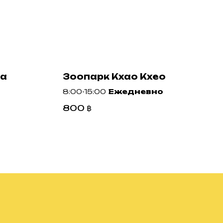
ка
Зоопарк Кхао Кхео
8:00-15:00
Ежедневно
800
฿