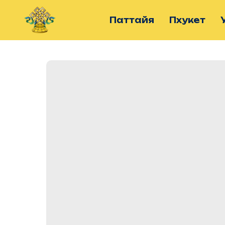
Паттайя
Пхукет