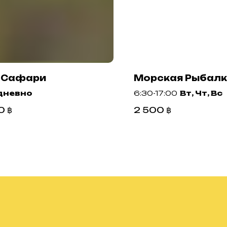
-Сафари
Морская Рыбал
дневно
6:30-17:00
Вт, Чт, Вс
0
฿
2 500
฿