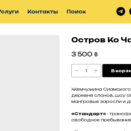
Услуги
Контакты
Поиск
Остров Ко Ч
฿
3 500
В корз
Жемчужина Сиамского 
деревня слонов, шоу о
мангровые заросли и д
«Стандарт»
- трансфе
свободное пребывание 