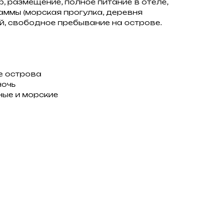
р, размещение, полное питание в отеле,
ммы (морская прогулка, деревня
ей, свободное пребывание на острове.
е острова
ночь
ные и морские