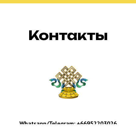
Контакты
Whatsapp/Telegram:
+66952203026
Email:
sdream.tour@gmail.com